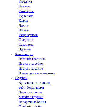
Гвоздика
Герберы
Гипсофила
Гортензия
Каллы
Лилии
Пионы
Ранункулюсы
Свадебные
Сухоцветы
Эустома
Композиции
Нобилис (лапник)
Цветы в коробке
Цветы в корзине
Новогодние композиции
Подарки
Ароматические свечи
Бабл-боксы шары
Вазы для цветов
Мягкие игрушки
Подарочные боксы
Сладкие подарки