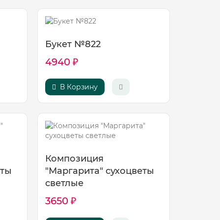
Букет №822
4940 ₽
В Корзину
Композиция
еты
"Маргарита" сухоцветы
светлые
3650 ₽