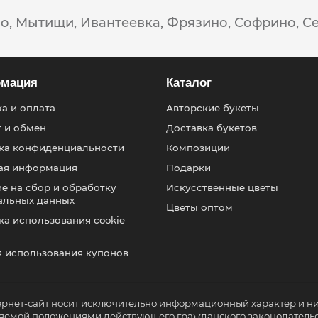
о,
Мытищи,
Ивантеевка,
Фрязино,
Софрино,
С
мация
Каталог
а и оплата
Авторские букеты
т и обмен
Доставка букетов
ка конфиденциальности
Композиции
ая информация
Подарки
е на сбор и обработку
Искусственные цветы
альных данных
Цветы оптом
а использования cookie
я использования купонов
ернет-сайт носит исключительно информационный характер и н
еляемой положениями действующего гражданского законодатель