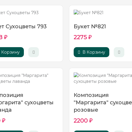
ет Сухоцветы 793
Букет №821
8 ₽
2275 ₽
 Корзину
В Корзину
позиция
Композиция
ргарита" сухоцветы
"Маргарита" сухоцв
анда
розовые
 ₽
2200 ₽