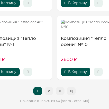
 Корзину
В Корзину
позиция "Тепло
Композиция "Тепло
ни" №1
осени" №10
 ₽
2600 ₽
 Корзину
В Корзину
1
2
>
>|
Показано с 1 по 20 из 40 (всего 2 страниц)