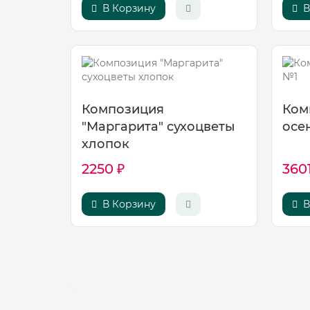
В Корзину
В
Композиция
Ком
"Маргарита" сухоцветы
осе
хлопок
2250 ₽
3601
В Корзину
В