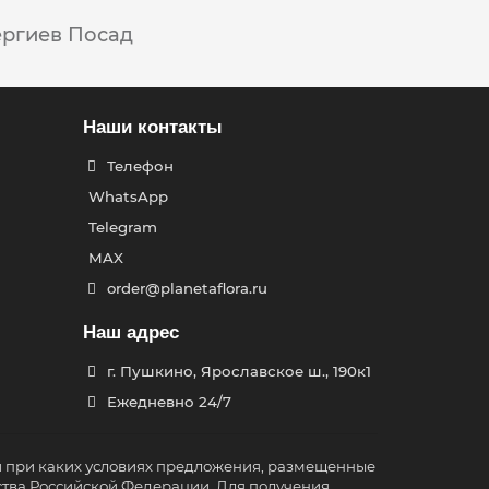
ергиев Посад
Наши контакты
Телефон
WhatsApp
Telegram
MAX
order@planetaflora.ru
Наш адрес
г. Пушкино, Ярославское ш., 190к1
Ежедневно 24/7
и при каких условиях предложения, размещенные
ства Российской Федерации. Для получения