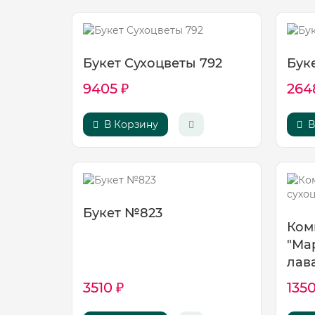
Букет Сухоцветы 792
Бук
9405 ₽
264
В Корзину
В
Букет №823
Ком
"Ма
лав
3510 ₽
1350