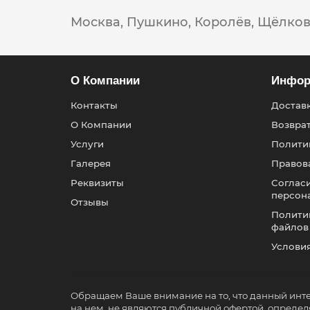
Москва,
Пушкино,
Королёв,
Щёлков
О Компании
Инфор
Контакты
Доставк
О Компании
Возвра
Услуги
Полити
Галерея
Правов
Реквизиты
Согласи
персон
Отзывы
Политик
файлов
Услови
Обращаем Ваше внимание на то, что данный инт
на нем, не являются публичной офертой, опред