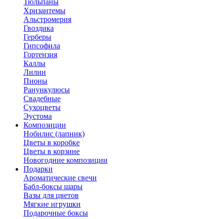
Тюльпаны
Хризантемы
Альстромерия
Гвоздика
Герберы
Гипсофила
Гортензия
Каллы
Лилии
Пионы
Ранункулюсы
Свадебные
Сухоцветы
Эустома
Композиции
Нобилис (лапник)
Цветы в коробке
Цветы в корзине
Новогодние композиции
Подарки
Ароматические свечи
Бабл-боксы шары
Вазы для цветов
Мягкие игрушки
Подарочные боксы