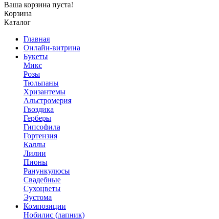
Ваша корзина пуста!
Корзина
Каталог
Главная
Онлайн-витрина
Букеты
Микс
Розы
Тюльпаны
Хризантемы
Альстромерия
Гвоздика
Герберы
Гипсофила
Гортензия
Каллы
Лилии
Пионы
Ранункулюсы
Свадебные
Сухоцветы
Эустома
Композиции
Нобилис (лапник)