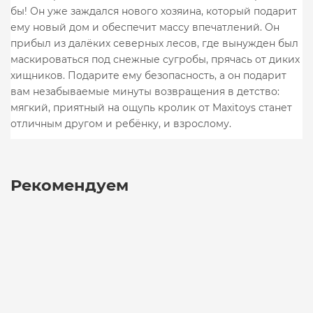
бы! Он уже заждался нового хозяина, который подарит
ему новый дом и обеспечит массу впечатлений. Он
прибыл из далёких северных лесов, где вынужден был
маскироваться под снежные сугробы, прячась от диких
хищников. Подарите ему безопасность, а он подарит
вам незабываемые минуты возвращения в детство:
мягкий, приятный на ощупь кролик от Maxitoys станет
отличным другом и ребёнку, и взрослому.
Рекомендуем
Ферреро Роше (Ferrero Rocher) 75 гр
390 ₽
В Корзину