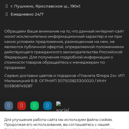
г. Пушкино, Ярославское ш., 190к1
Ежедневно 24/7
Обращаем Ваше внимание на то, что данный интернет-сайт
носит исключительно информационный характер и ни при
каких условиях предложения, размещенные на нем, не
являются публичной офертой, определяемой положениями
действующего гражданского законодательства Российской
Федерации. Для получения подробной информации о
стоимости товаров обращайтесь к менеджерам по
продажам.
Сервис доставки цветов и подарков «Планета Флора 24». ИП
Мельницкий В.В. ОГРНИП 307503823300020 / ИНН
503808749287
Для улучшения работы сайта мы используем файлы cookies.
Продолжая его использование, вы соглашаетесь с нашей