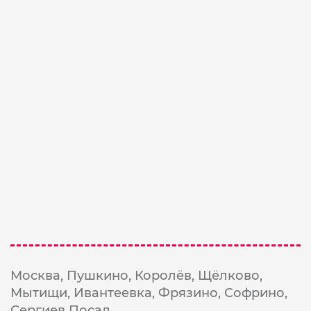
Шарик с надписью I love you 62 см
1900 ₽
В Корзину
Фото-открытка с надписью
50 ₽
В Корзину
Москва,
Пушкино,
Королёв,
Щёлково,
Мытищи,
Ивантеевка,
Фрязино,
Софрино,
Сергиев Посад