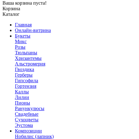
Ваша корзина пуста!
Корзина
Каталог
Главная
Онлайн-витрина
Букеты
Микс
Розы
Тюльпаны
Хризантемы
Альстромерия
Гвоздика
Герберы
Гипсофила
Гортензия
Каллы
Лилии
Пионы
Ранункулюсы
Свадебные
Сухоцветы
Эустома
Композиции
Нобилис (лапник)