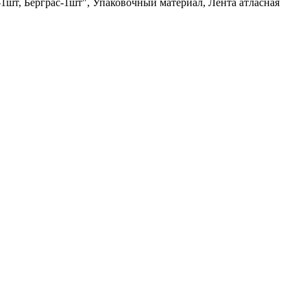
а-1шт, Берграс-1шт", Упаковочный материал, Лента атласная