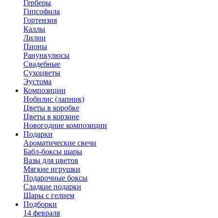
Герберы
Гипсофила
Гортензия
Каллы
Лилии
Пионы
Ранункулюсы
Свадебные
Сухоцветы
Эустома
Композиции
Нобилис (лапник)
Цветы в коробке
Цветы в корзине
Новогодние композиции
Подарки
Ароматические свечи
Бабл-боксы шары
Вазы для цветов
Мягкие игрушки
Подарочные боксы
Сладкие подарки
Шары с гелием
Подборки
14 февраля