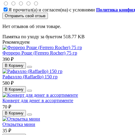
Я прочитал(а) и согласен(на) с условиями
Политика конфид
Отправить свой отзыв
Нет отзывов об этом товаре.
Памятка по уходу за букетом
518.77 KB
Рекомендуем
Ферреро Роше (Ferrero Rocher) 75 гр
390 ₽
В Корзину
Рафаэлло (Raffaello) 150 гр
580 ₽
В Корзину
Конверт для денег в ассортименте
70 ₽
В Корзину
Открытка мини
35 ₽