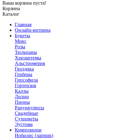
Ваша корзина пуста!
Корзина
Каталог
Главная
Онлайн-витрина
Букеты
Микс
Розы
Тюльпаны
Хризантемы
Альстромерия
Гвоздика
Герберы
Гипсофила
Гортензия
Каллы
Лилии
Пионы
Ранункулюсы
Свадебные
Сухоцветы
Эустома
Композиции
Нобилис (лапник)