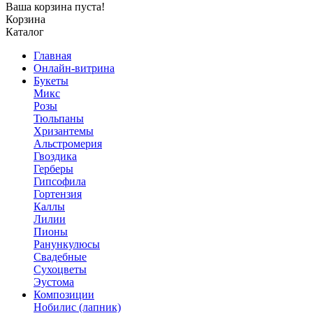
Ваша корзина пуста!
Корзина
Каталог
Главная
Онлайн-витрина
Букеты
Микс
Розы
Тюльпаны
Хризантемы
Альстромерия
Гвоздика
Герберы
Гипсофила
Гортензия
Каллы
Лилии
Пионы
Ранункулюсы
Свадебные
Сухоцветы
Эустома
Композиции
Нобилис (лапник)